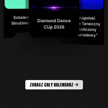
Ope
ional
Szkolenie na
Ogólnopolski
Konkurs Taneczny
„Roztańczony
Dance
 Dance
Diamond Dance
Skrutinera PFT
kolajki
CUp 2026
6
PGE Narodowy”
ZOBACZ CAŁY KALENDARZ